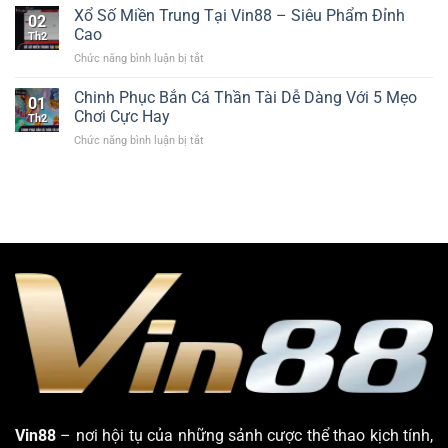
Phá
Xổ Số Miền Trung Tại Vin88 – Siêu Phẩm Đỉnh
Trực
tại
02
Tất
Tuyến
Cao
Vin88
Th2
Tần
Đẳng
Chức năng bình luận bị tắt
ở
Tật
Cấp
Xổ
Về
Số
Chinh Phục Bắn Cá Thần Tài Dễ Dàng Với 5 Mẹo
Bti
01
Miền
Sports
Chơi Cực Hay
Th2
Trung
Vin88
Chức năng bình luận bị tắt
ở
Tại
Tại
Chinh
Vin88
Nhà
Phục
–
Cái
Bắn
Siêu
Cá
Phẩm
Thần
Đỉnh
Tài
Cao
Dễ
Dàng
Với
5
Mẹo
Chơi
Cực
Hay
Vin88
– nơi hội tụ của những sảnh cược thể thao kịch tính,