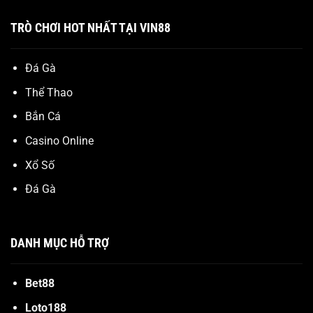
TRÒ CHƠI HOT NHẤT TẠI VIN88
Đá Gà
Thể Thao
Bắn Cá
Casino Online
Xổ Số
Đá Gà
DANH MỤC HỖ TRỢ
Bet88
Loto188