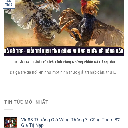
26
Th12
Đá Gà Tre – Giải Trí Kịch Tính Cùng Những Chiến Kê Hàng Đầu
Đá gà tre đã nổi lên như một hình thức giải trí hấp dẫn, thu [...]
TIN TỨC MỚI NHẤT
Vin88 Thưởng Giờ Vàng Tháng 3: Cộng Thêm 8%
04
Giá Trị Nạp
Th3