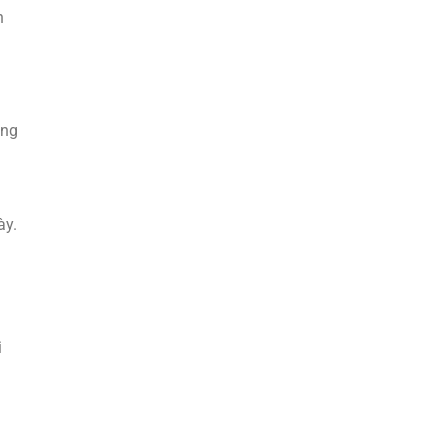
n
àng
ày.
i