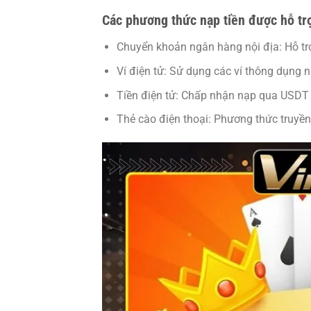
Các phương thức nạp tiền được hỗ tr
Chuyển khoản ngân hàng nội địa: Hỗ trợ
Ví điện tử: Sử dụng các ví thông dụng
Tiền điện tử: Chấp nhận nạp qua USDT v
Thẻ cào điện thoại: Phương thức truyền