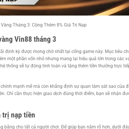
 Vàng Tháng 3: Cộng Thêm 8% Giá Trị Nạp
vàng Vin88 tháng 3
mãi định kỳ được mong chờ nhất tại cổng game này. Mục tiêu ch
thêm một phần vốn nhỏ nhưng mang lại hiệu quả lớn trong các v
 hệ thống sẽ tự động tính toán và tặng thêm tiền thưởng trực tiế
tài chính mạnh mẽ mà còn khẳng định sự quan tâm sát sao của 
iên. Chỉ cần thực hiện giao dịch đúng thời điểm, bạn sẽ nhận đư
 trị nạp tiền
g bằng cho tất cả người chơi. Để giúp bạn nắm rõ hơn, dưới đây