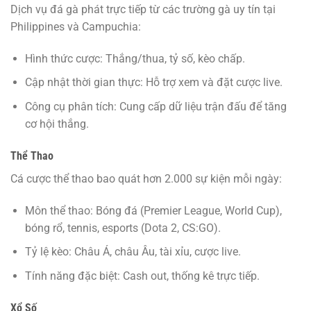
Dịch vụ đá gà phát trực tiếp từ các trường gà uy tín tại
Philippines và Campuchia:
Hình thức cược: Thắng/thua, tỷ số, kèo chấp.
Cập nhật thời gian thực: Hỗ trợ xem và đặt cược live.
Công cụ phân tích: Cung cấp dữ liệu trận đấu để tăng
cơ hội thắng.
Thể Thao
Cá cược thể thao bao quát hơn 2.000 sự kiện mỗi ngày:
Môn thể thao: Bóng đá (Premier League, World Cup),
bóng rổ, tennis, esports (Dota 2, CS:GO).
Tỷ lệ kèo: Châu Á, châu Âu, tài xỉu, cược live.
Tính năng đặc biệt: Cash out, thống kê trực tiếp.
Xổ Số