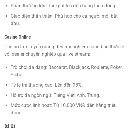
Phần thưởng lớn: Jackpot lên đến hàng triệu đồng.
Giao diện thân thiện: Phù hợp cho cả người mới bắt
đầu.
Casino Online
Casino trực tuyến mang đến trải nghiệm sòng bạc thực tế
với dealer chuyên nghiệp qua live stream:
Trò chơi đa dạng: Baccarat, Blackjack, Roulette, Poker,
Sicbo.
Tỷ lệ trả thưởng cao: Lên đến 98%.
Hỗ trợ đa ngôn ngữ: Tiếng Việt, Anh, Trung.
Mức cược linh hoạt: Từ 10.000 VNĐ đến hàng triệu
đồng.
Đá Gà