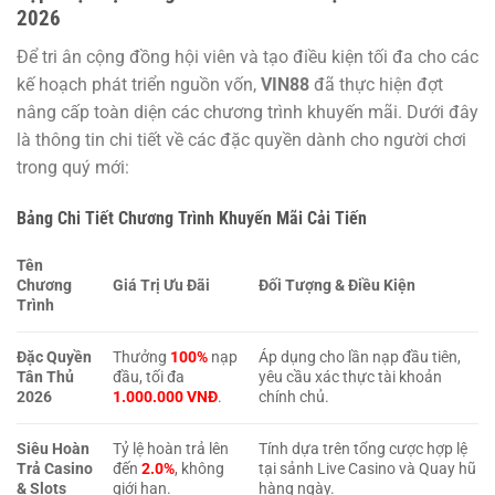
2026
Để tri ân cộng đồng hội viên và tạo điều kiện tối đa cho các
kế hoạch phát triển nguồn vốn,
VIN88
đã thực hiện đợt
nâng cấp toàn diện các chương trình khuyến mãi. Dưới đây
là thông tin chi tiết về các đặc quyền dành cho người chơi
trong quý mới:
Bảng Chi Tiết Chương Trình Khuyến Mãi Cải Tiến
Tên
Chương
Giá Trị Ưu Đãi
Đối Tượng & Điều Kiện
Trình
Đặc Quyền
Thưởng
100%
nạp
Áp dụng cho lần nạp đầu tiên,
Tân Thủ
đầu, tối đa
yêu cầu xác thực tài khoản
2026
1.000.000 VNĐ
.
chính chủ.
Siêu Hoàn
Tỷ lệ hoàn trả lên
Tính dựa trên tổng cược hợp lệ
Trả Casino
đến
2.0%
, không
tại sảnh Live Casino và Quay hũ
& Slots
giới hạn.
hàng ngày.