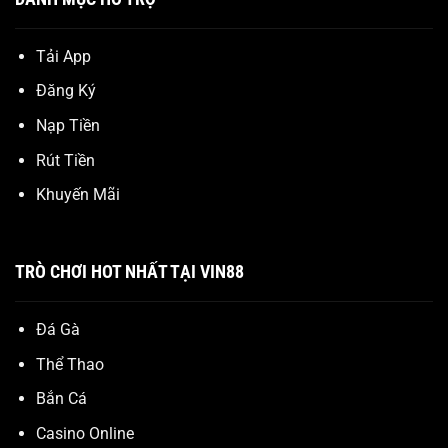
Tải App
Đăng Ký
Nạp Tiền
Rút Tiền
Khuyến Mãi
TRÒ CHƠI HOT NHẤT TẠI VIN88
Đá Gà
Thể Thao
Bắn Cá
Casino Online