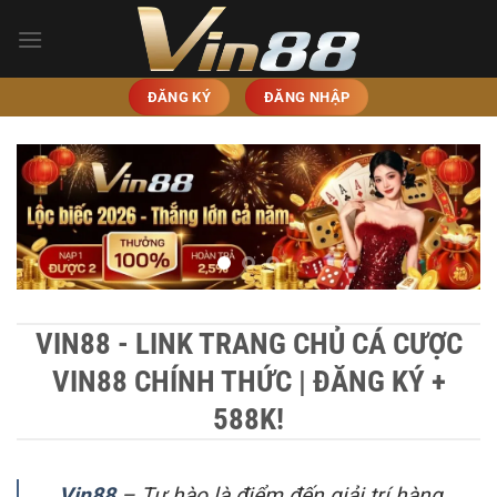
Chuyển
đến
nội
dung
ĐĂNG KÝ
ĐĂNG NHẬP
VIN88 - LINK TRANG CHỦ CÁ CƯỢC
VIN88 CHÍNH THỨC | ĐĂNG KÝ +
588K!
Vin88
– Tự hào là điểm đến giải trí hàng