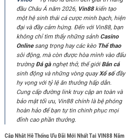
đầu Châu Á năm 2026,
Vin88
kiến tạo
một hệ sinh thái cá cược minh bạch, hiện
đại và đầy cảm hứng. Đến với Vin88, bạn
không chỉ tìm thấy những sảnh
Casino
Online
sang trọng hay các kèo
Thể thao
sôi động, mà còn được hòa mình vào đấu
trường
Đá gà
nghẹt thở, thế giới
Bắn cá
sinh động và những vòng quay
Xổ số
đầy
hy vọng với tỷ lệ ăn thưởng hấp dẫn.
Cung cấp đường link truy cập an toàn và
bảo mật tối ưu, Vin88 chính là bệ phóng
hoàn hảo để bạn tự tin chinh phục mọi
đỉnh cao phần thưởng.
Cập Nhật Hệ Thống Ưu Đãi Mới Nhất Tại VIN88 Năm