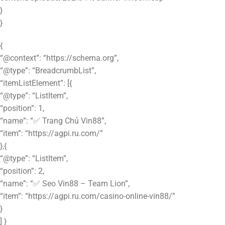
}
}
{
“@context”: “https://schema.org”,
“@type”: “BreadcrumbList”,
“itemListElement”: [{
“@type”: “ListItem”,
“position”: 1,
“name”: “✅ Trang Chủ Vin88”,
“item”: “https://agpi.ru.com/”
},{
“@type”: “ListItem”,
“position”: 2,
“name”: “✅ Seo Vin88 – Team Lion”,
“item”: “https://agpi.ru.com/casino-online-vin88/”
}
] }