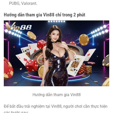
PUBG, Valorant.
Hướng dẫn tham gia Vin88 chỉ trong 2 phút
Hướng dẫn tham gia Vin88
Để bắt đầu trải nghiệm tại Vin88, người chơi cần thực hiện
các bước sau: