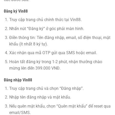
Đăng ký Vin88
Truy cập trang chủ chính thức tại Vin88.
Nhấn nút “Đăng ký” ở góc phải màn hình.
Điền thông tin: Tên đăng nhập, email, số điện thoại, mật
khẩu (ít nhất 8 ký tự).
Xác nhận qua mã OTP gửi qua SMS hoặc email.
Hoàn tất đăng ký trong 1-2 phút, nhận thưởng chào
mừng lên đến 399.000 VNĐ.
Đăng nhập Vin88
Truy cập trang chủ và chọn “Đăng nhập”.
Nhập tên đăng nhập và mật khẩu.
Nếu quên mật khẩu, chọn “Quên mật khẩu” để reset qua
email/SMS.