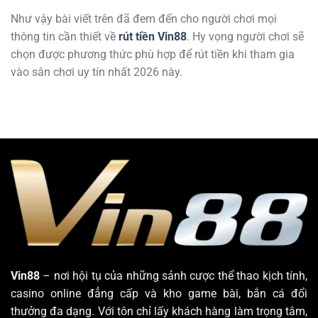
Như vậy bài viết trên đã đem đến cho người chơi mọi
thông tin cần thiết về
rút tiền Vin88
. Hy vọng người chơi sẽ
chọn được phương thức phù hợp để rút tiền khi tham gia
vào sân chơi uy tín nhất 2026 này.
Vin88
– nơi hội tụ của những sảnh cược thể thao kịch tính,
casino online đẳng cấp và kho game bài, bắn cá đổi
thưởng đa dạng. Với tôn chỉ lấy khách hàng làm trọng tâm,