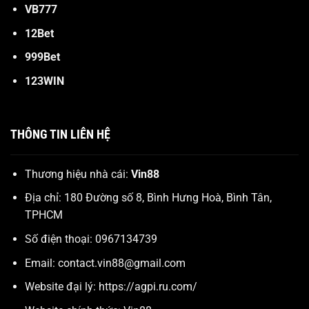
VB777
12Bet
999Bet
123WIN
THÔNG TIN LIÊN HỆ
Thương hiệu nhà cái:
Vin88
Địa chỉ: 180 Đường số 8, Bình Hưng Hoà, Bình Tân,
TPHCM
Số điện thoại: 0967134739
Email:
contact.vin88@gmail.com
Website đại lý:
https://agpi.ru.com/