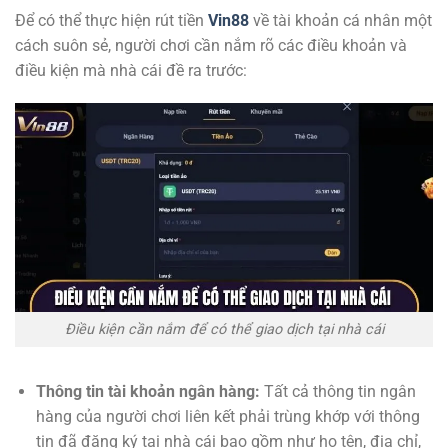
Để có thể thực hiện rút tiền
Vin88
về tài khoản cá nhân một
cách suôn sẻ, người chơi cần nắm rõ các điều khoản và
điều kiện mà nhà cái đề ra trước:
Điều kiện cần nắm để có thể giao dịch tại nhà cái
Thông tin tài khoản ngân hàng:
Tất cả thông tin ngân
hàng của người chơi liên kết phải trùng khớp với thông
tin đã đăng ký tại nhà cái bao gồm như họ tên, địa chỉ,