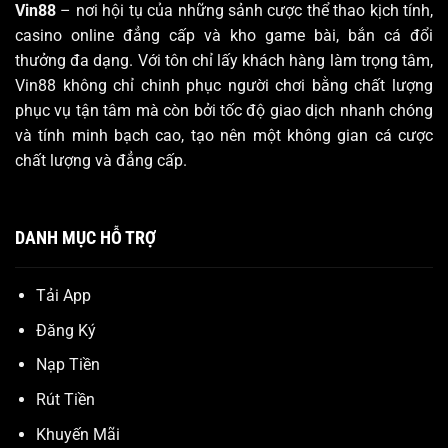
Vin88
– nơi hội tụ của những sảnh cược thể thao kịch tính,
casino online đẳng cấp và kho game bài, bắn cá đổi
thưởng đa dạng. Với tôn chỉ lấy khách hàng làm trọng tâm,
Vin88 không chỉ chinh phục người chơi bằng chất lượng
phục vụ tận tâm mà còn bởi tốc độ giao dịch nhanh chóng
và tính minh bạch cao, tạo nên một không gian cá cược
chất lượng và đẳng cấp.
DANH MỤC HỖ TRỢ
Tải App
Đăng Ký
Nạp Tiền
Rút Tiền
Khuyến Mãi