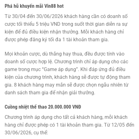
Phá hũ khuyến mãi Vin88 hot
Từ 30/04 đến 30/06/2026 khách hàng cần có doanh số
cược tối thiểu 5 triệu VND trong suốt thời gian diễn ra sự
kiện để đủ điều kiện nhận thưởng. Mỗi khách hàng chỉ
được phép đăng ký tối đa 1 tài khoản tham gia.
Mọi khoản cược, dù thắng hay thua, đều được tính vào
doanh số cược hợp lệ. Chương trình chỉ áp dụng cho các
game trong mục “Game áp dụng”. Khi đáp ứng đủ điều
kiện của chương trình, khách hàng sẽ được tự động tham
gia. 8 khách hàng may mắn sẽ được chọn ngẫu nhiên từ
danh sách tham gia để nhận giải thưởng.
Cuồng nhiệt thể thao 20.000.000 VNĐ
Chương trình áp dụng cho tất cả khách hàng, mỗi khách
hàng chỉ được phép có 1 tài khoản tham gia. Từ 12/05 đến
30/06/2026, cụ thể: