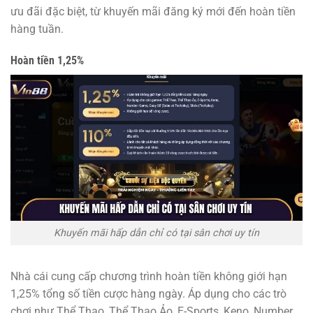
ưu đãi đặc biệt, từ khuyến mãi đăng ký mới đến hoàn tiền
hàng tuần.
Hoàn tiền 1,25%
Khuyến mãi hấp dẫn chỉ có tại sân chơi uy tín
Nhà cái cung cấp chương trình hoàn tiền không giới hạn
1,25% tổng số tiền cược hàng ngày. Áp dụng cho các trò
chơi như Thể Thao, Thể Thao Ảo, E-Sports, Keno, Number