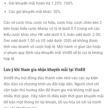
Gói khuyến mãi hoàn trả 1.25%: 100%
Các gói khuyến mãi khác: 50%
Các vé cược hòa, cược vô hiệu, cược hủy, cược chéo kèo 2
bên hoặc kiểu cược Malay có tỷ lệ dưới 0.5 (cùng với các
kiểu cược khác như HK odd dưới 0.5, Indo odd dưới -2.00,
Dec odd dưới 1.50 và US odd dưới -200) sẽ không được
tính vào doanh số cược hợp lệ. Mọi hành vi gian lận hoặc
vi phạm quy định của khuyến mãi Vin88 sẽ bị coi là không
hợp lệ.
Lưu ý khi tham gia nhận khuyến mãi tại Vin88
Vin88 thu hút đông đảo thành viên nhờ vào các sự kiện
độc đáo và chương trình ưu đãi hấp dẫn. Người chơi chỉ
cần tuân thủ hướng dẫn để tham gia mà không mất quá
nhiều thời gian. Hãy nắm rõ điều kiện thời gian khuyến mãi
để bảo mật thông tin tài khoản, tối ưu hóa lợi ích và tránh