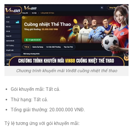
Chương trình khuyến mãi Vin88 cuồng nhiệt thể thao
Gói khuyến mãi: Tất cả.
Thứ hạng: Tất cả.
Tổng giải thưởng: 20.000.000 VNĐ.
Tỷ lệ tương ứng với gói khuyến mãi: