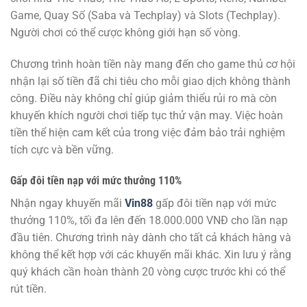
Game, Quay Số (Saba và Techplay) và Slots (Techplay).
Người chơi có thể cược không giới hạn số vòng.
Chương trình hoàn tiền này mang đến cho game thủ cơ hội
nhận lại số tiền đã chi tiêu cho mỗi giao dịch không thành
công. Điều này không chỉ giúp giảm thiểu rủi ro mà còn
khuyến khích người chơi tiếp tục thử vận may. Việc hoàn
tiền thể hiện cam kết của trong việc đảm bảo trải nghiệm
tích cực và bền vững.
Gấp đôi tiền nạp với mức thưởng 110%
Nhận ngay khuyến mãi
Vin88
gấp đôi tiền nạp với mức
thưởng 110%, tối đa lên đến 18.000.000 VNĐ cho lần nạp
đầu tiên. Chương trình này dành cho tất cả khách hàng và
không thể kết hợp với các khuyến mãi khác. Xin lưu ý rằng
quý khách cần hoàn thành 20 vòng cược trước khi có thể
rút tiền.