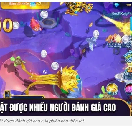
ật được đánh giá cao của phiên bản thần tài