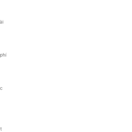
ài
 phí
ác
t