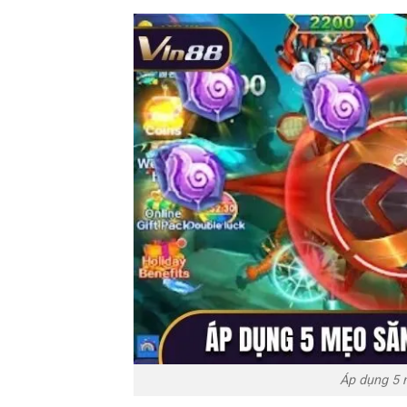
Áp dụng 5 