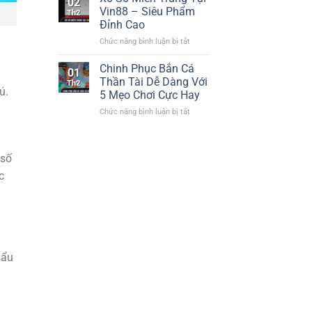
02
Tất
Đẳng
Vin88 – Siêu Phẩm
Th2
Tần
Cấp
Đỉnh Cao
Tật
Chức năng bình luận bị tắt
ở
Về
Xổ
Bti
Số
Sports
Chinh Phục Bắn Cá
01
Miền
Vin88
Thần Tài Dễ Dàng Với
Th2
Trung
Tại
hú.
5 Mẹo Chơi Cực Hay
Tại
Nhà
Chức năng bình luận bị tắt
ở
Vin88
Cái
Chinh
–
Phục
Siêu
Bắn
Phẩm
 số
Cá
Đỉnh
Thần
Cao
c
Tài
Dễ
Dàng
Với
5
Mẹo
Chơi
hẩu
Cực
Hay