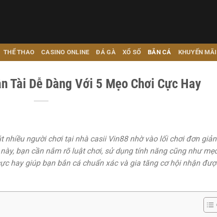
THỂ THAO
CASINO ONLINE
ĐÁ GÀ
XỔ SỐ
BẮN CÁ
KHUYẾN MÃI
n Tài Dễ Dàng Với 5 Mẹo Chơi Cực Hay
t nhiều người chơi tại nhà casii Vin88 nhờ vào lối chơi đơn giản
này, bạn cần nắm rõ luật chơi, sử dụng tính năng cũng như mẹ
cực hay giúp bạn bắn cá chuẩn xác và gia tăng cơ hội nhận đượ