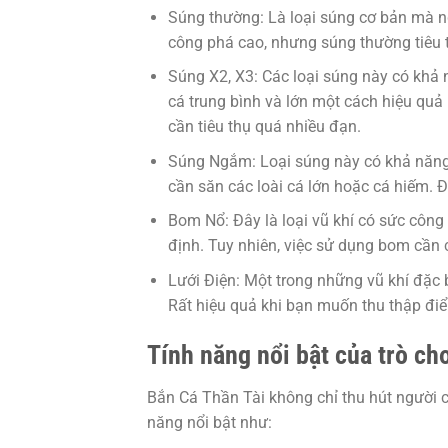
Súng thường: Là loại súng cơ bản mà n
công phá cao, nhưng súng thường tiêu th
Súng X2, X3: Các loại súng này có khả 
cá trung bình và lớn một cách hiệu qu
cần tiêu thụ quá nhiều đạn.
Súng Ngắm: Loại súng này có khả năng t
cần săn các loài cá lớn hoặc cá hiếm. 
Bom Nổ: Đây là loại vũ khí có sức công 
định. Tuy nhiên, việc sử dụng bom cần c
Lưới Điện: Một trong những vũ khí đặc 
Rất hiệu quả khi bạn muốn thu thập đi
Tính năng nổi bật của trò ch
Bắn Cá Thần Tài không chỉ thu hút người 
năng nổi bật như: