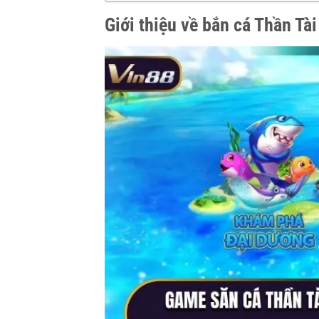
Giới thiệu về bắn cá Thần Tài