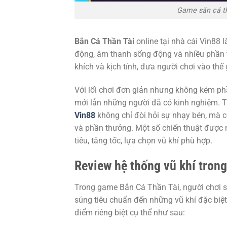
Game săn cá t
Bắn Cá Thần Tài
online tại nhà cái Vin88 l
động, âm thanh sống động và nhiều phần t
khích và kịch tính, đưa người chơi vào thế
Với lối chơi đơn giản nhưng không kém ph
mới lẫn những người đã có kinh nghiệm. Tu
Vin88
không chỉ đòi hỏi sự nhạy bén, mà c
và phần thưởng. Một số chiến thuật được 
tiêu, tăng tốc, lựa chọn vũ khí phù hợp.
Review hệ thống vũ khí trong
Trong game Bắn Cá Thần Tài, người chơi sẽ
súng tiêu chuẩn đến những vũ khí đặc biệ
điểm riêng biệt cụ thể như sau: