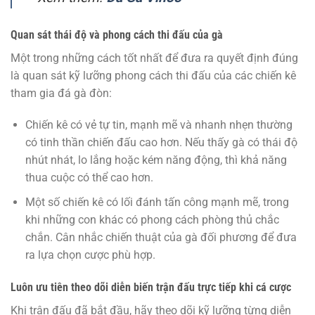
Quan sát thái độ và phong cách thi đấu của gà
Một trong những cách tốt nhất để đưa ra quyết định đúng
là quan sát kỹ lưỡng phong cách thi đấu của các chiến kê
tham gia đá gà đòn:
Chiến kê có vẻ tự tin, mạnh mẽ và nhanh nhẹn thường
có tinh thần chiến đấu cao hơn. Nếu thấy gà có thái độ
nhút nhát, lo lắng hoặc kém năng động, thì khả năng
thua cuộc có thể cao hơn.
Một số chiến kê có lối đánh tấn công mạnh mẽ, trong
khi những con khác có phong cách phòng thủ chắc
chắn. Cân nhắc chiến thuật của gà đối phương để đưa
ra lựa chọn cược phù hợp.
Luôn ưu tiên theo dõi diễn biến trận đấu trực tiếp khi cá cược
Khi trận đấu đã bắt đầu, hãy theo dõi kỹ lưỡng từng diễn