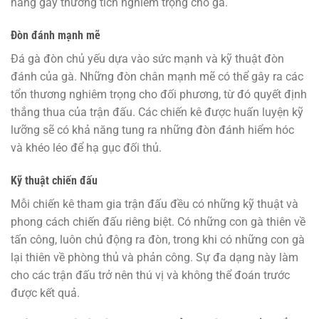
năng gây thương tích nghiêm trọng cho gà.
Đòn đánh mạnh mẽ
Đá gà đòn chủ yếu dựa vào sức mạnh và kỹ thuật đòn
đánh của gà. Những đòn chân mạnh mẽ có thể gây ra các
tổn thương nghiêm trọng cho đối phương, từ đó quyết định
thắng thua của trận đấu. Các chiến kê được huấn luyện kỹ
lưỡng sẽ có khả năng tung ra những đòn đánh hiểm hóc
và khéo léo để hạ gục đối thủ.
Kỹ thuật chiến đấu
Mỗi chiến kê tham gia trận đấu đều có những kỹ thuật và
phong cách chiến đấu riêng biệt. Có những con gà thiên về
tấn công, luôn chủ động ra đòn, trong khi có những con gà
lại thiên về phòng thủ và phản công. Sự đa dạng này làm
cho các trận đấu trở nên thú vị và không thể đoán trước
được kết quả.