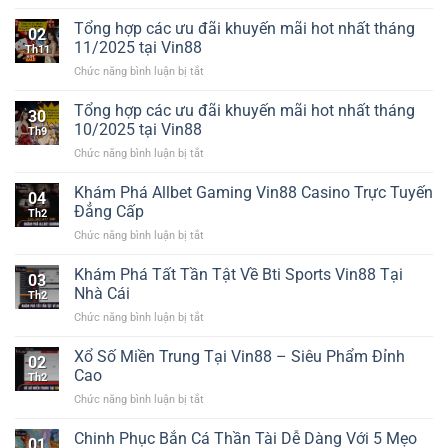
Tổng
3:
hợp
Tổng hợp các ưu đãi khuyến mãi hot nhất tháng
Cộng
02
các
Thêm
11/2025 tại Vin88
Th11
ưu
8%
Chức năng bình luận bị tắt
ở
đãi
Giá
Tổng
khuyến
Trị
hợp
Tổng hợp các ưu đãi khuyến mãi hot nhất tháng
mãi
Nạp
30
các
hot
10/2025 tại Vin88
Th9
ưu
nhất
Chức năng bình luận bị tắt
ở
đãi
tháng
Tổng
khuyến
12/2025
hợp
Khám Phá Allbet Gaming Vin88 Casino Trực Tuyến
mãi
tại
04
các
hot
Đẳng Cấp
vin88
Th2
ưu
nhất
Chức năng bình luận bị tắt
ở
đãi
tháng
Khám
khuyến
11/2025
Phá
Khám Phá Tất Tần Tật Về Bti Sports Vin88 Tại
mãi
tại
03
Allbet
hot
Nhà Cái
Vin88
Th2
Gaming
nhất
Chức năng bình luận bị tắt
ở
Vin88
tháng
Khám
Casino
10/2025
Phá
Xổ Số Miền Trung Tại Vin88 – Siêu Phẩm Đỉnh
Trực
tại
02
Tất
Tuyến
Cao
Vin88
Th2
Tần
Đẳng
Chức năng bình luận bị tắt
ở
Tật
Cấp
Xổ
Về
Số
Chinh Phục Bắn Cá Thần Tài Dễ Dàng Với 5 Mẹo
Bti
01