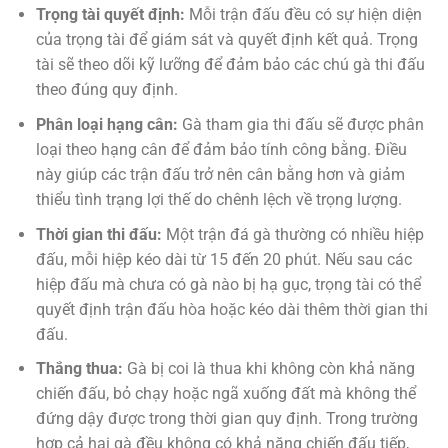
Trọng tài quyết định:
Mỗi trận đấu đều có sự hiện diện
của trọng tài để giám sát và quyết định kết quả. Trọng
tài sẽ theo dõi kỹ lưỡng để đảm bảo các chú gà thi đấu
theo đúng quy định.
Phân loại hạng cân:
Gà tham gia thi đấu sẽ được phân
loại theo hạng cân để đảm bảo tính công bằng. Điều
này giúp các trận đấu trở nên cân bằng hơn và giảm
thiểu tình trạng lợi thế do chênh lệch về trọng lượng.
Thời gian thi đấu:
Một trận đá gà thường có nhiều hiệp
đấu, mỗi hiệp kéo dài từ 15 đến 20 phút. Nếu sau các
hiệp đấu mà chưa có gà nào bị hạ gục, trọng tài có thể
quyết định trận đấu hòa hoặc kéo dài thêm thời gian thi
đấu.
Thắng thua:
Gà bị coi là thua khi không còn khả năng
chiến đấu, bỏ chạy hoặc ngã xuống đất mà không thể
đứng dậy được trong thời gian quy định. Trong trường
hợp cả hai gà đều không có khả năng chiến đấu tiếp,