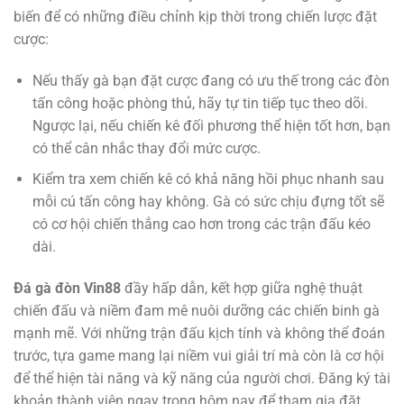
biến để có những điều chỉnh kịp thời trong chiến lược đặt
cược:
Nếu thấy gà bạn đặt cược đang có ưu thế trong các đòn
tấn công hoặc phòng thủ, hãy tự tin tiếp tục theo dõi.
Ngược lại, nếu chiến kê đối phương thể hiện tốt hơn, bạn
có thể cân nhắc thay đổi mức cược.
Kiểm tra xem chiến kê có khả năng hồi phục nhanh sau
mỗi cú tấn công hay không. Gà có sức chịu đựng tốt sẽ
có cơ hội chiến thắng cao hơn trong các trận đấu kéo
dài.
Đá gà đòn
Vin88
đầy hấp dẫn, kết hợp giữa nghệ thuật
chiến đấu và niềm đam mê nuôi dưỡng các chiến binh gà
mạnh mẽ. Với những trận đấu kịch tính và không thể đoán
trước, tựa game mang lại niềm vui giải trí mà còn là cơ hội
để thể hiện tài năng và kỹ năng của người chơi. Đăng ký tài
khoản thành viên ngay trong hôm nay để tham gia đặt