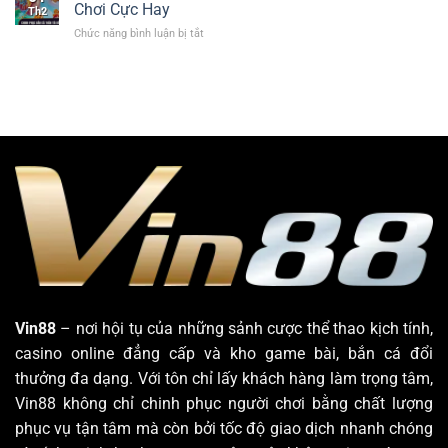
Miền
Sports
Chơi Cực Hay
Th2
Trung
Vin88
Chức năng bình luận bị tắt
ở
Tại
Tại
Chinh
Vin88
Nhà
Phục
–
Cái
Bắn
Siêu
Cá
Phẩm
Thần
Đỉnh
Tài
Cao
Dễ
Dàng
Với
5
Mẹo
Chơi
Cực
Hay
Vin88
– nơi hội tụ của những sảnh cược thể thao kịch tính,
casino online đẳng cấp và kho game bài, bắn cá đổi
thưởng đa dạng. Với tôn chỉ lấy khách hàng làm trọng tâm,
Vin88 không chỉ chinh phục người chơi bằng chất lượng
phục vụ tận tâm mà còn bởi tốc độ giao dịch nhanh chóng