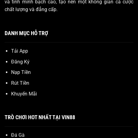
và tính minh bạch cao, tạo nên một không gian cá cược
chất lượng và đẳng cấp.
DANH MỤC HỖ TRỢ
Tải App
Đăng Ký
Nạp Tiền
Rút Tiền
Khuyến Mãi
TRÒ CHƠI HOT NHẤT TẠI VIN88
Đá Gà