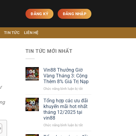
ĐĂNG KÝ
ĐĂNG NHẬP
TIN TỨC
LIÊN HỆ
TIN TỨC MỚI NHẤT
Vin88 Thưởng Giờ
04
Vàng Tháng 3: Cộng
Th3
Thêm 8% Giá Trị Nạp
ư
Chức năng bình luận bị tắt
ở
Vin88
Thưởng
Tổng hợp các ưu đãi
ong
30
Giờ
khuyến mãi hot nhất
Th11
Vàng
tháng 12/2025 tại
Tháng
vin88
3:
Cộng
Chức năng bình luận bị tắt
ở
Thêm
Tổng
8%
hợp