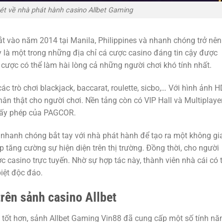
 nét về nhà phát hành casino Allbet Gaming
t vào năm 2014 tại Manila, Philippines và nhanh chóng trở nên
y là một trong những địa chỉ cá cược casino đáng tin cậy được
á cược có thể làm hài lòng cả những người chơi khó tính nhất.
ác trò chơi blackjack, baccarat, roulette, sicbo,… Với hình ảnh 
ân thật cho người chơi. Nền tảng còn có VIP Hall và Multiplaye
giấy phép của PAGCOR.
8 nhanh chóng bắt tay với nhà phát hành để tạo ra một không gi
úp tăng cường sự hiện diện trên thị trường. Đồng thời, cho người
c casino trực tuyến. Nhờ sự hợp tác này, thành viên nhà cái có 
biệt độc đáo.
trên sảnh casino Allbet
 tốt hơn, sảnh Allbet Gaming Vin88 đã cung cấp một số tính nă