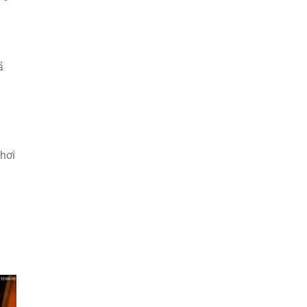
ã
chơi