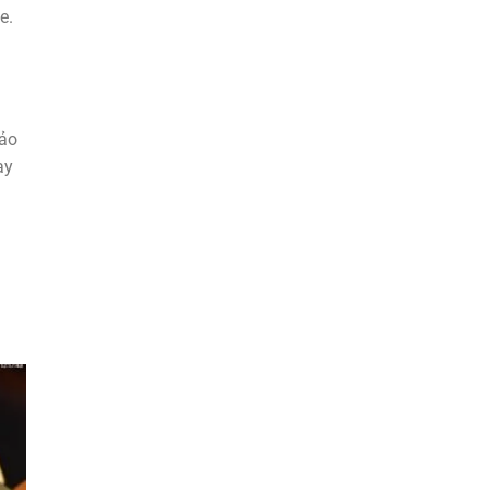
e.
xảo
ay