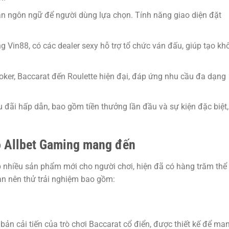
n ngôn ngữ để người dùng lựa chọn. Tính năng giao diện đặt
g Vin88, có các dealer sexy hỗ trợ tổ chức ván đấu, giúp tạo kh
Poker, Baccarat đến Roulette hiện đại, đáp ứng nhu cầu đa dạng
u đãi hấp dẫn, bao gồm tiền thưởng lần đầu và sự kiện đặc biệt,
o Allbet Gaming mang đến
 nhiều sản phẩm mới cho người chơi, hiện đã có hàng trăm thể
bạn nên thử trải nghiệm bao gồm:
 bản cải tiến của trò chơi Baccarat cổ điển, được thiết kế để ma