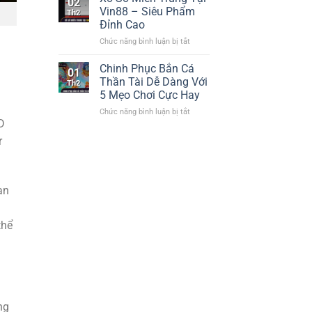
02
Tất
Đẳng
Vin88 – Siêu Phẩm
Th2
Tần
Cấp
Đỉnh Cao
Tật
Chức năng bình luận bị tắt
ở
Về
Xổ
Bti
Số
Sports
Chinh Phục Bắn Cá
01
Miền
Vin88
Thần Tài Dễ Dàng Với
Th2
Trung
Tại
5 Mẹo Chơi Cực Hay
Tại
Nhà
Chức năng bình luận bị tắt
ở
Vin88
Cái
HD
Chinh
–
Phục
Siêu
r
Bắn
Phẩm
Cá
Đỉnh
Thần
Cao
Tài
an
Dễ
Dàng
Với
thể
5
Mẹo
Chơi
Cực
Hay
ng