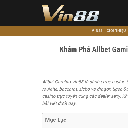
Chuyển
đến
nội
dung
VIN88
GIỚI THIỆU
Khám Phá Allbet Gami
Allbet Gaming Vin88
là sảnh cược casino 
roulette, baccarat, sicbo và dragon tiger.
casino trực tuyến cùng các dealer sexy. K
bài viết dưới đây.
Mục Lục