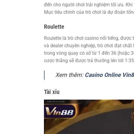
đến cho người chơi trải nghiệm tối ưu. Khi
Mục tiêu chính của trò chơi là dự đoán tổ
Roulette
Roulette là trò chơi casino nổi tiếng, được
và dealer chuyên nghiệp, trò chơi đạt chấ
trong vòng quay có số từ 1 đến 36 (hoặc 
cược thắng sẽ được trả thưởng lên tới 1:3
Xem thêm:
Casino Online Vin
Tài xỉu