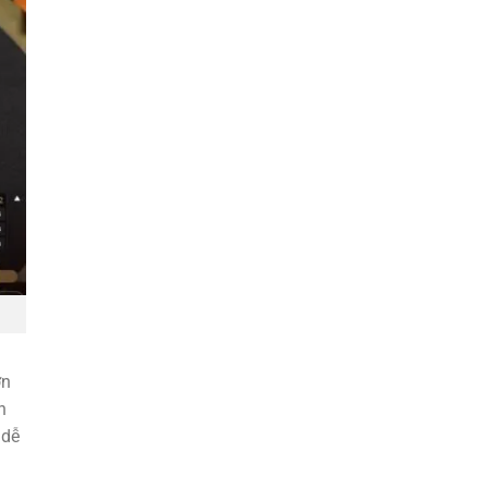
ớn
h
 dễ