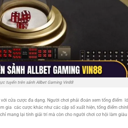
trực tuyến trên sảnh Allbet Gaming Vin88
ắc với cửa cược đa dạng. Người chơi phải đoán xem tổng điểm l
am gia các cược khác như các cặp số xuất hiện, tổng điểm chín
chỉ mang lại tính giải trí mà còn cho người chơi cơ hội làm giàu