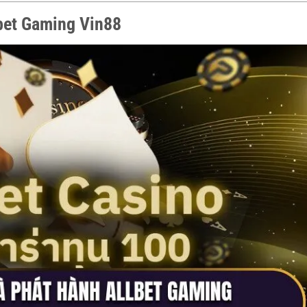
lbet Gaming Vin88