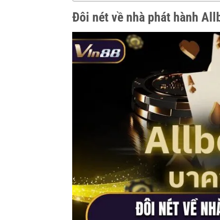
Đôi nét về nhà phát hành Al