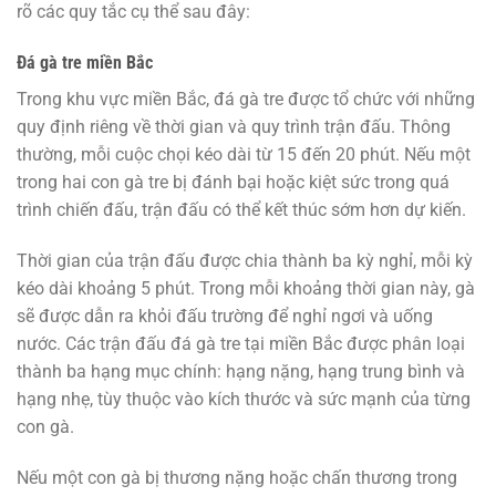
rõ các quy tắc cụ thể sau đây:
Đá gà tre miền Bắc
Trong khu vực miền Bắc, đá gà tre được tổ chức với những
quy định riêng về thời gian và quy trình trận đấu. Thông
thường, mỗi cuộc chọi kéo dài từ 15 đến 20 phút. Nếu một
trong hai con gà tre bị đánh bại hoặc kiệt sức trong quá
trình chiến đấu, trận đấu có thể kết thúc sớm hơn dự kiến.
Thời gian của trận đấu được chia thành ba kỳ nghỉ, mỗi kỳ
kéo dài khoảng 5 phút. Trong mỗi khoảng thời gian này, gà
sẽ được dẫn ra khỏi đấu trường để nghỉ ngơi và uống
nước. Các trận đấu đá gà tre tại miền Bắc được phân loại
thành ba hạng mục chính: hạng nặng, hạng trung bình và
hạng nhẹ, tùy thuộc vào kích thước và sức mạnh của từng
con gà.
Nếu một con gà bị thương nặng hoặc chấn thương trong