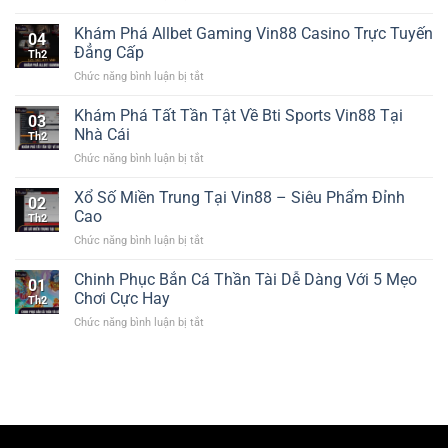
tháng
Tổng
khuyến
12/2025
hợp
Khám Phá Allbet Gaming Vin88 Casino Trực Tuyến
mãi
tại
04
các
hot
Đẳng Cấp
vin88
Th2
ưu
nhất
Chức năng bình luận bị tắt
ở
đãi
tháng
Khám
khuyến
11/2025
Phá
Khám Phá Tất Tần Tật Về Bti Sports Vin88 Tại
mãi
tại
03
Allbet
hot
Nhà Cái
Vin88
Th2
Gaming
nhất
Chức năng bình luận bị tắt
ở
Vin88
tháng
Khám
Casino
10/2025
Phá
Xổ Số Miền Trung Tại Vin88 – Siêu Phẩm Đỉnh
Trực
tại
02
Tất
Tuyến
Cao
Vin88
Th2
Tần
Đẳng
Chức năng bình luận bị tắt
ở
Tật
Cấp
Xổ
Về
Số
Chinh Phục Bắn Cá Thần Tài Dễ Dàng Với 5 Mẹo
Bti
01
Miền
Sports
Chơi Cực Hay
Th2
Trung
Vin88
Chức năng bình luận bị tắt
ở
Tại
Tại
Chinh
Vin88
Nhà
Phục
–
Cái
Bắn
Siêu
Cá
Phẩm
Thần
Đỉnh
Tài
Cao
Dễ