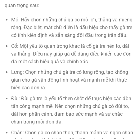
quan trọng sau:
Mỏ: Hãy chọn những chú gà có mỏ lớn, thẳng và miệng
rộng. Đặc biệt, mắt chữ điền là dấu hiệu cho thấy gà tre
có tính kiên định và sẵn sàng đối đầu trong trận đấu.
Cổ: Một yếu tố quan trọng khác là cổ gà tre nên to, dài
và thẳng. Điều này giúp gà dễ dàng điều khiển các đòn
đá một cách hiệu quả và chính xác.
Lưng: Chọn những chú gà tre có lưng rộng, tạo không
gian cho gà vận động linh hoạt và mạnh mẽ khi thực
hiện các đòn ra.
Đùi: Đùi gà tre là yếu tố then chốt để thực hiện các đòn
tấn công mạnh mẽ. Nên chọn những chú gà có đùi to,
dài hơn phần cánh, đảm bảo sức mạnh và sự chắc
chắn trong mỗi đòn đá.
Chân: Chọn gà có chân thon, thanh mảnh và ngón chân