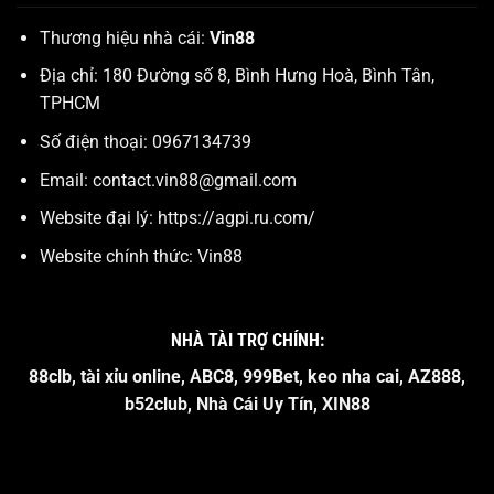
Thương hiệu nhà cái:
Vin88
Địa chỉ: 180 Đường số 8, Bình Hưng Hoà, Bình Tân,
TPHCM
Số điện thoại: 0967134739
Email:
contact.vin88@gmail.com
Website đại lý:
https://agpi.ru.com/
Website chính thức:
Vin88
NHÀ TÀI TRỢ CHÍNH:
88clb
,
tài xỉu online
,
ABC8
,
999Bet
,
keo nha cai
,
AZ888
,
b52club
,
Nhà Cái Uy Tín
,
XIN88