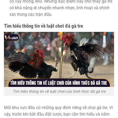
có vảy mỏng, khô. Những đặc điểm này cho thấy gà tre
có khả năng di chuyển nhanh nhẹn, linh hoạt và chính
xác trong các trận đấu.
Tìm hiểu thông tin về luật chơi đá gà tre
Tìm hiểu thông tin về luật chơi của hình thức đá gà tre
Mỗi khu vực đều có những quy định riêng về chọi gà tre. Vì
vậy, trước khi bắt đầu đặt cược, bạn cần tìm hiểu và nắm