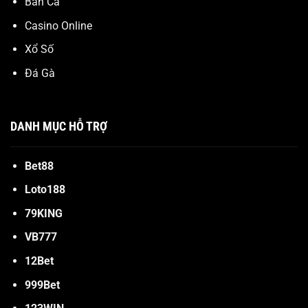
Bắn Cá
Casino Online
Xổ Số
Đá Gà
DANH MỤC HỖ TRỢ
Bet88
Loto188
79KING
VB777
12Bet
999Bet