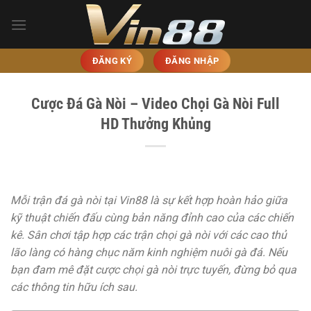
Chuyển
đến
nội
dung
ĐĂNG KÝ
ĐĂNG NHẬP
Cược Đá Gà Nòi – Video Chọi Gà Nòi Full
HD Thưởng Khủng
Mỗi trận đá gà nòi tại Vin88 là sự kết hợp hoàn hảo giữa
kỹ thuật chiến đấu cùng bản năng đỉnh cao của các chiến
kê. Sân chơi tập hợp các trận chọi gà nòi với các cao thủ
lão làng có hàng chục năm kinh nghiệm nuôi gà đá. Nếu
bạn đam mê đặt cược chọi gà nòi trực tuyến, đừng bỏ qua
các thông tin hữu ích sau.