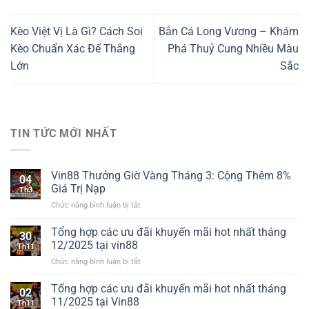
Kèo Việt Vị Là Gì? Cách Soi
Bắn Cá Long Vương – Khám
Kèo Chuẩn Xác Để Thắng
Phá Thuỷ Cung Nhiều Màu
Lớn
Sắc
TIN TỨC MỚI NHẤT
Vin88 Thưởng Giờ Vàng Tháng 3: Cộng Thêm 8%
04
Giá Trị Nạp
Th3
Chức năng bình luận bị tắt
ở
Vin88
Thưởng
Tổng hợp các ưu đãi khuyến mãi hot nhất tháng
30
Giờ
12/2025 tại vin88
Th11
Vàng
Chức năng bình luận bị tắt
ở
Tháng
Tổng
3:
hợp
Tổng hợp các ưu đãi khuyến mãi hot nhất tháng
Cộng
02
các
Thêm
11/2025 tại Vin88
Th11
ưu