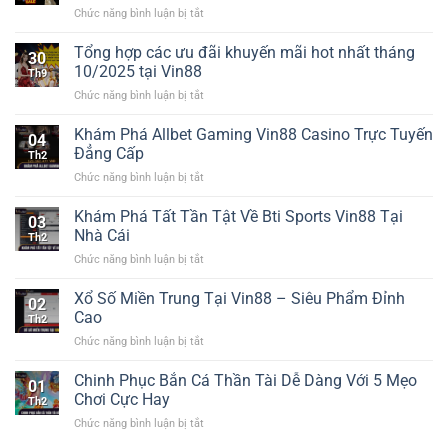
8%
Chức năng bình luận bị tắt
ở
đãi
Giá
Tổng
khuyến
Trị
hợp
Tổng hợp các ưu đãi khuyến mãi hot nhất tháng
mãi
Nạp
30
các
hot
10/2025 tại Vin88
Th9
ưu
nhất
Chức năng bình luận bị tắt
ở
đãi
tháng
Tổng
khuyến
12/2025
hợp
Khám Phá Allbet Gaming Vin88 Casino Trực Tuyến
mãi
tại
04
các
hot
Đẳng Cấp
vin88
Th2
ưu
nhất
Chức năng bình luận bị tắt
ở
đãi
tháng
Khám
khuyến
11/2025
Phá
Khám Phá Tất Tần Tật Về Bti Sports Vin88 Tại
mãi
tại
03
Allbet
hot
Nhà Cái
Vin88
Th2
Gaming
nhất
Chức năng bình luận bị tắt
ở
Vin88
tháng
Khám
Casino
10/2025
Phá
Xổ Số Miền Trung Tại Vin88 – Siêu Phẩm Đỉnh
Trực
tại
02
Tất
Tuyến
Cao
Vin88
Th2
Tần
Đẳng
Chức năng bình luận bị tắt
ở
Tật
Cấp
Xổ
Về
Số
Chinh Phục Bắn Cá Thần Tài Dễ Dàng Với 5 Mẹo
Bti
01
Miền
Sports
Chơi Cực Hay
Th2
Trung
Vin88
Chức năng bình luận bị tắt
ở
Tại
Tại
Chinh
Vin88
Nhà