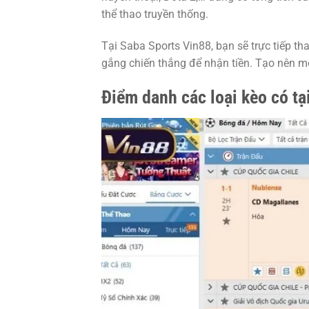
thể thao truyền thống.
Tại Saba Sports Vin88, bạn sẽ trực tiếp th
gắng chiến thắng để nhận tiền. Tạo nên một
Điểm danh các loại kèo có tạ