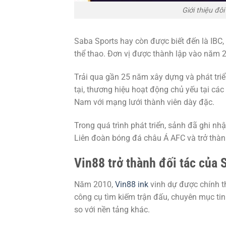
Giới thiệu đô
Saba Sports hay còn được biết đến là IBC
thể thao. Đơn vị được thành lập vào năm
Trải qua gần 25 năm xây dựng và phát triể
tại, thương hiệu hoạt động chủ yếu tại các
Nam với mạng lưới thành viên dày đặc.
Trong quá trình phát triển, sảnh đã ghi nhậ
Liên đoàn bóng đá châu Á AFC và trở thành
Vin88 trở thành đối tác của 
Năm 2010,
Vin88 ink
vinh dự được chính t
công cụ tìm kiếm trận đấu, chuyên mục tin
so với nền tảng khác.