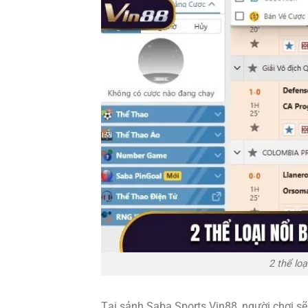
2 thể loạ
Tại sảnh Saba Sports Vin88, người chơi sẽ