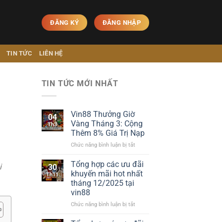
ĐĂNG KÝ
ĐĂNG NHẬP
TIN TỨC
LIÊN HỆ
TIN TỨC MỚI NHẤT
Vin88 Thưởng Giờ
04
Vàng Tháng 3: Cộng
Th3
Thêm 8% Giá Trị Nạp
Chức năng bình luận bị tắt
ở
Vin88
Thưởng
Tổng hợp các ưu đãi
i
30
Giờ
khuyến mãi hot nhất
Th11
Vàng
tháng 12/2025 tại
Tháng
vin88
3:
Cộng
Chức năng bình luận bị tắt
ở
Thêm
Tổng
8%
hợp