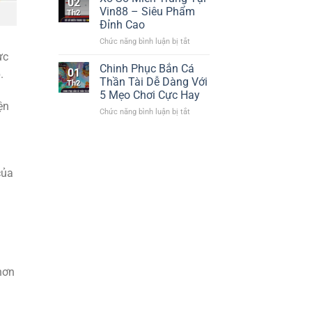
02
Tất
Đẳng
Vin88 – Siêu Phẩm
Th2
Tần
Cấp
Đỉnh Cao
Tật
Chức năng bình luận bị tắt
ở
Về
Xổ
Bti
ực
Số
Sports
Chinh Phục Bắn Cá
01
p.
Miền
Vin88
Thần Tài Dễ Dàng Với
Th2
Trung
Tại
5 Mẹo Chơi Cực Hay
Tại
Nhà
ện
Chức năng bình luận bị tắt
ở
Vin88
Cái
Chinh
–
Phục
Siêu
Bắn
Phẩm
Cá
Đỉnh
Thần
của
Cao
Tài
Dễ
Dàng
Với
5
Mẹo
Chơi
Cực
hơn
Hay