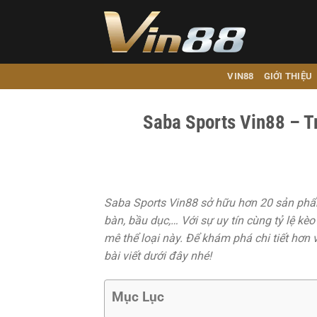
Chuyển
đến
nội
dung
VIN88
GIỚI THIỆU
Saba Sports Vin88 – 
Saba Sports Vin88
sở hữu hơn 20 sản phẩ
bàn, bầu dục,… Với sự uy tín cùng tỷ lệ k
mê thể loại này. Để khám phá chi tiết hơn 
bài viết dưới đây nhé!
Mục Lục