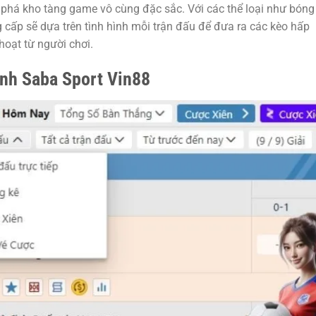
phá kho tàng game vô cùng đặc sắc. Với các thể loại như bóng
 cấp sẽ dựa trên tình hình mỗi trận đấu để đưa ra các kèo hấp
 hoạt từ người chơi.
ảnh Saba Sport Vin88